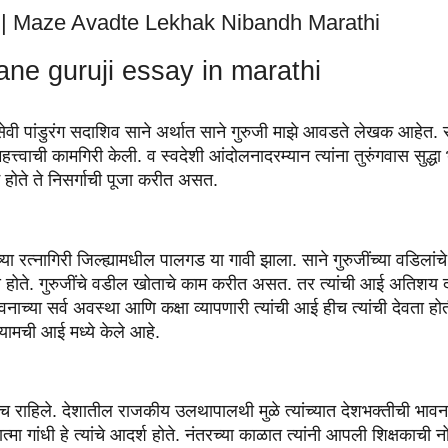
िबंध | Maze Avadte Lekhak Nibandh Marathi
sane guruji essay in marathi
 पांडुरंग सदाशिव साने अर्थात साने गुरुजी माझे आवडते लेखक आहेत. साने
हणून महत्त्वाची कामगिरी केली. व स्वदेशी आंदोलनादरम्यान त्यांना तुरुंगवास स
म होते ते निसर्गाची पूजा करीत असत. 
च्या रत्नागिरी जिल्ह्यामधील पालगड या गावी झाला. साने गुरुजींच्या वडिल
त्य होते. गुरुजींचे वडील खोताचे काम करीत असत. तर त्यांची आई अतिशय दयाळ
ाच्या सर्व अवस्था आणि कक्षा व्यापणारी त्यांची आई हीच त्यांची देवता 
्यामची आई मध्ये केले आहे.
 राहिले. देशातील राजकीय उलथापालथी मुळे त्यांच्यात देशभक्तीची भावना 
मा गांधी हे त्यांचे आदर्श होते. नंतरच्या काळात त्यांनी आपली शिक्षकाच