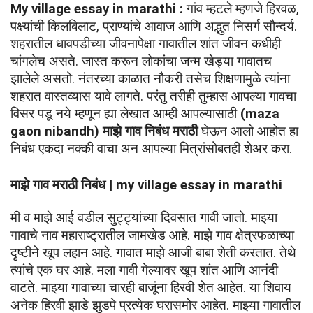
My village essay in marathi :
 गांव म्हटले म्हणजे हिरवळ, 
पक्ष्यांची किलबिलाट, प्राण्यांचे आवाज आणि अद्भुत निसर्ग सौन्दर्य. 
शहरातील धावपडीच्या जीवनापेक्षा गावातील शांत जीवन कधीही 
चांगलेच असते. जास्त करून लोकांचा जन्म खेड्या गावातच 
झालेले असतो. नंतरच्या काळात नौकरी तसेच शिक्षणामुळे त्यांना 
शहरात वास्तव्यास यावे लागते. परंतु तरीही तुम्हास आपल्या गावचा 
विसर पडू नये म्हणून ह्या लेखात आम्ही आपल्यासाठी 
(maza 
gaon nibandh) माझे गाव निबंध मराठी 
घेऊन आलो आहोत हा 
निबंध एकदा नक्की वाचा अन आपल्या मित्रांसोबतही शेअर करा. 
माझे गाव मराठी निबंध | my village essay in marathi 
मी व माझे आई वडील सुट्ट्यांच्या दिवसात गावी जातो. माझ्या 
गावाचे नाव महाराष्ट्रातील जामखेड आहे. माझे गाव क्षेत्रफळाच्या 
दृष्टीने खूप लहान आहे. गावात माझे आजी बाबा शेती करतात. तेथे 
त्यांचे एक घर आहे. मला गावी गेल्यावर खूप शांत आणि आनंदी 
वाटते. माझ्या गावाच्या चारही बाजूंना हिरवी शेत आहेत. या शिवाय 
अनेक हिरवी झाडे झुडपे प्रत्येक घरासमोर आहेत. माझ्या गावातील 